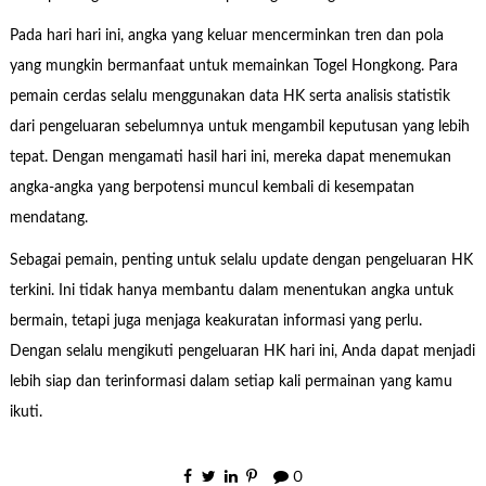
Pada hari hari ini, angka yang keluar mencerminkan tren dan pola
yang mungkin bermanfaat untuk memainkan Togel Hongkong. Para
pemain cerdas selalu menggunakan data HK serta analisis statistik
dari pengeluaran sebelumnya untuk mengambil keputusan yang lebih
tepat. Dengan mengamati hasil hari ini, mereka dapat menemukan
angka-angka yang berpotensi muncul kembali di kesempatan
mendatang.
Sebagai pemain, penting untuk selalu update dengan pengeluaran HK
terkini. Ini tidak hanya membantu dalam menentukan angka untuk
bermain, tetapi juga menjaga keakuratan informasi yang perlu.
Dengan selalu mengikuti pengeluaran HK hari ini, Anda dapat menjadi
lebih siap dan terinformasi dalam setiap kali permainan yang kamu
ikuti.
0