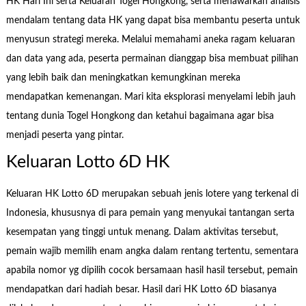
HK Hari Ini serta Keluaran Togel Hongkong, serta menawarkan analisis
mendalam tentang data HK yang dapat bisa membantu peserta untuk
menyusun strategi mereka. Melalui memahami aneka ragam keluaran
dan data yang ada, peserta permainan dianggap bisa membuat pilihan
yang lebih baik dan meningkatkan kemungkinan mereka
mendapatkan kemenangan. Mari kita eksplorasi menyelami lebih jauh
tentang dunia Togel Hongkong dan ketahui bagaimana agar bisa
menjadi peserta yang pintar.
Keluaran Lotto 6D HK
Keluaran HK Lotto 6D merupakan sebuah jenis lotere yang terkenal di
Indonesia, khususnya di para pemain yang menyukai tantangan serta
kesempatan yang tinggi untuk menang. Dalam aktivitas tersebut,
pemain wajib memilih enam angka dalam rentang tertentu, sementara
apabila nomor yg dipilih cocok bersamaan hasil hasil tersebut, pemain
mendapatkan dari hadiah besar. Hasil dari HK Lotto 6D biasanya