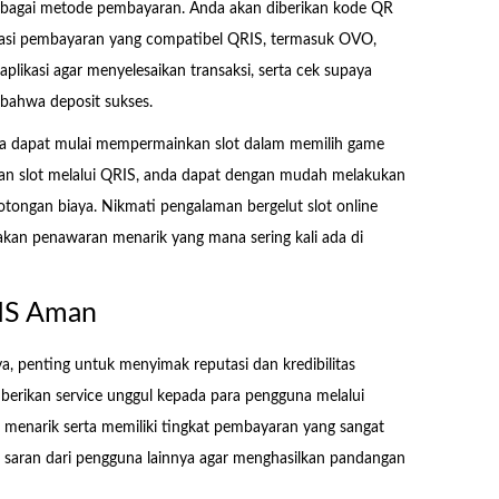
sebagai metode pembayaran. Anda akan diberikan kode QR
asi pembayaran yang compatibel QRIS, termasuk OVO,
aplikasi agar menyelesaikan transaksi, serta cek supaya
bahwa deposit sukses.
da dapat mulai mempermainkan slot dalam memilih game
kan slot melalui QRIS, anda dapat dengan mudah melakukan
tongan biaya. Nikmati pengalaman bergelut slot online
akan penawaran menarik yang mana sering kali ada di
RIS Aman
a, penting untuk menyimak reputasi dan kredibilitas
mberikan service unggul kepada para pengguna melalui
 menarik serta memiliki tingkat pembayaran yang sangat
an saran dari pengguna lainnya agar menghasilkan pandangan