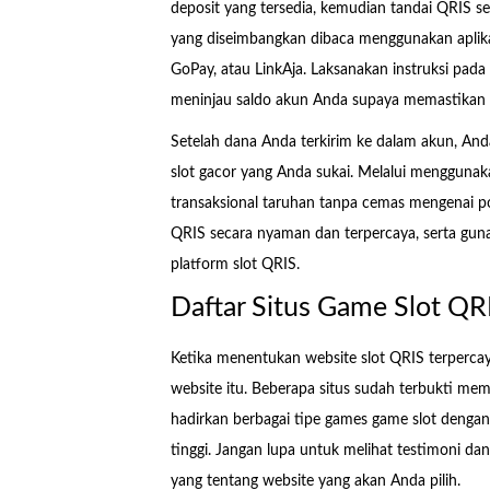
deposit yang tersedia, kemudian tandai QRIS 
yang diseimbangkan dibaca menggunakan aplik
GoPay, atau LinkAja. Laksanakan instruksi pada 
meninjau saldo akun Anda supaya memastikan 
Setelah dana Anda terkirim ke dalam akun, An
slot gacor yang Anda sukai. Melalui mengguna
transaksional taruhan tanpa cemas mengenai po
QRIS secara nyaman dan terpercaya, serta gun
platform slot QRIS.
Daftar Situs Game Slot Q
Ketika menentukan website slot QRIS terpercay
website itu. Beberapa situs sudah terbukti me
hadirkan berbagai tipe games game slot dengan
tinggi. Jangan lupa untuk melihat testimoni d
yang tentang website yang akan Anda pilih.