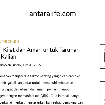
antaralife.com
AME ONLINE
si Kilat dan Aman untuk Taruhan
Kalian
8ov5
on
Sunday, July 20, 2025
amanan menjadi dua faktor penting yang dicari-cari oleh
l sebagai pilihan pintar untuk memenuhi kebutuhan
ang cepat dan efisien dan aman , pemain mampu
gera dengan memanfaatkan QRIS . Cara ini tidak hanya
n berbagai manfaat mengesankan bagi setiap pengguna yang