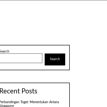
Search
Search
Recent Posts
Perbandingan Togel: Menentukan Antara
Singapore