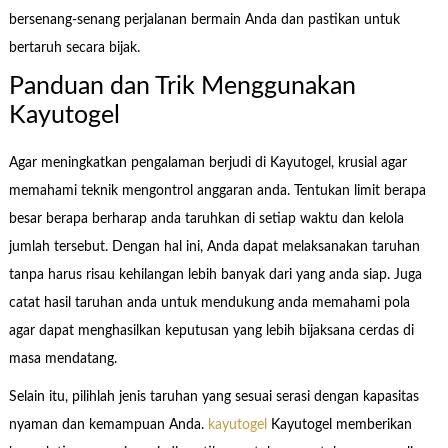
bersenang-senang perjalanan bermain Anda dan pastikan untuk
bertaruh secara bijak.
Panduan dan Trik Menggunakan
Kayutogel
Agar meningkatkan pengalaman berjudi di Kayutogel, krusial agar
memahami teknik mengontrol anggaran anda. Tentukan limit berapa
besar berapa berharap anda taruhkan di setiap waktu dan kelola
jumlah tersebut. Dengan hal ini, Anda dapat melaksanakan taruhan
tanpa harus risau kehilangan lebih banyak dari yang anda siap. Juga
catat hasil taruhan anda untuk mendukung anda memahami pola
agar dapat menghasilkan keputusan yang lebih bijaksana cerdas di
masa mendatang.
Selain itu, pilihlah jenis taruhan yang sesuai serasi dengan kapasitas
nyaman dan kemampuan Anda.
kayutogel
Kayutogel memberikan