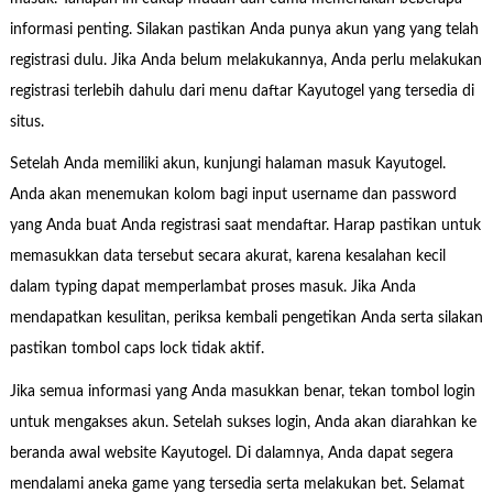
informasi penting. Silakan pastikan Anda punya akun yang yang telah
registrasi dulu. Jika Anda belum melakukannya, Anda perlu melakukan
registrasi terlebih dahulu dari menu daftar Kayutogel yang tersedia di
situs.
Setelah Anda memiliki akun, kunjungi halaman masuk Kayutogel.
Anda akan menemukan kolom bagi input username dan password
yang Anda buat Anda registrasi saat mendaftar. Harap pastikan untuk
memasukkan data tersebut secara akurat, karena kesalahan kecil
dalam typing dapat memperlambat proses masuk. Jika Anda
mendapatkan kesulitan, periksa kembali pengetikan Anda serta silakan
pastikan tombol caps lock tidak aktif.
Jika semua informasi yang Anda masukkan benar, tekan tombol login
untuk mengakses akun. Setelah sukses login, Anda akan diarahkan ke
beranda awal website Kayutogel. Di dalamnya, Anda dapat segera
mendalami aneka game yang tersedia serta melakukan bet. Selamat