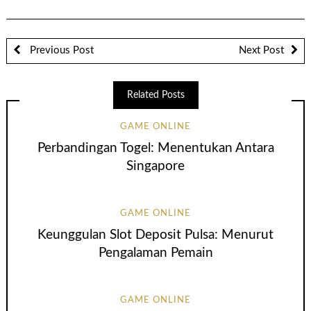
Previous Post
Next Post
Related Posts
GAME ONLINE
Perbandingan Togel: Menentukan Antara
Singapore
GAME ONLINE
Keunggulan Slot Deposit Pulsa: Menurut
Pengalaman Pemain
GAME ONLINE