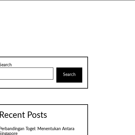
Search
Search
Recent Posts
Perbandingan Togel: Menentukan Antara
Singapore