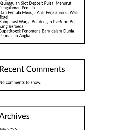
Keunggulan Slot Deposit Pulsa: Menurut
Pengalaman Pemain
Dari Pemula Menuju Ahli: Perjalanan di Wali
Togel
Komparasi Warga Bet dengan Platform Bet
yang Berbeda
Bupatitogel: Fenomena Baru dalam Dunia
Permainan Angka
Recent Comments
No comments to show.
Archives
July 2026