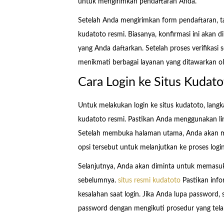
untuk mengirimkan pendaftaran Anda.
Setelah Anda mengirimkan form pendaftaran, t
kudatoto resmi. Biasanya, konfirmasi ini akan d
yang Anda daftarkan. Setelah proses verifikasi 
menikmati berbagai layanan yang ditawarkan ol
Cara Login ke Situs Kudato
Untuk melakukan login ke situs kudatoto, lang
kudatoto resmi. Pastikan Anda menggunakan lin
Setelah membuka halaman utama, Anda akan men
opsi tersebut untuk melanjutkan ke proses login
Selanjutnya, Anda akan diminta untuk memasu
sebelumnya.
situs resmi kudatoto
Pastikan info
kesalahan saat login. Jika Anda lupa password,
password dengan mengikuti prosedur yang tela