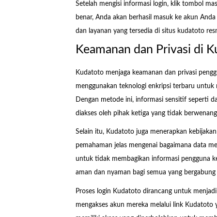
Setelah mengisi informasi login, klik tombol 
benar, Anda akan berhasil masuk ke akun Anda d
dan layanan yang tersedia di situs kudatoto r
Keamanan dan Privasi di K
Kudatoto menjaga keamanan dan privasi penggu
menggunakan teknologi enkripsi terbaru untuk m
Dengan metode ini, informasi sensitif seperti
diakses oleh pihak ketiga yang tidak berwenang
Selain itu, Kudatoto juga menerapkan kebijakan 
pemahaman jelas mengenai bagaimana data mer
untuk tidak membagikan informasi pengguna kep
aman dan nyaman bagi semua yang bergabung 
Proses login Kudatoto dirancang untuk menja
mengakses akun mereka melalui link Kudatoto