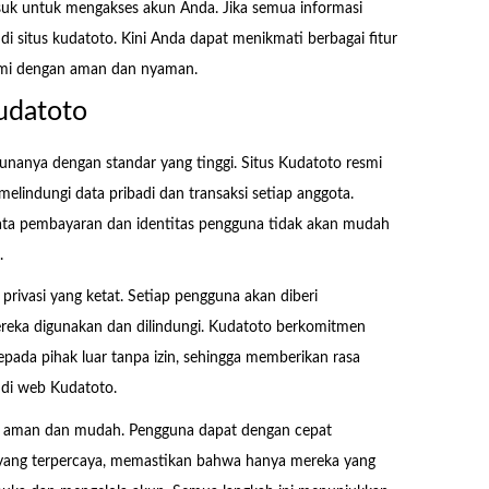
masuk untuk mengakses akun Anda. Jika semua informasi
i situs kudatoto. Kini Anda dapat menikmati berbagai fitur
esmi dengan aman dan nyaman.
udatoto
nanya dengan standar yang tinggi. Situs Kudatoto resmi
elindungi data pribadi dan transaksi setiap anggota.
 data pembayaran dan identitas pengguna tidak akan mudah
.
privasi yang ketat. Setiap pengguna akan diberi
eka digunakan dan dilindungi. Kudatoto berkomitmen
ada pihak luar tanpa izin, sehingga memberikan rasa
di web Kudatoto.
di aman dan mudah. Pengguna dapat dengan cepat
 yang terpercaya, memastikan bahwa hanya mereka yang