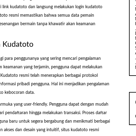
i link kudatoto dan langsung melakukan login kudatoto
atoto resmi memastikan bahwa semua data pemain
 kesenangan bermain tanpa khawatir akan keamanan
 Kudatoto
i para penggunanya yang sering mencari pengalaman
m keamanan yang terjamin, pengguna dapat melakukan
r. Kudatoto resmi telah menerapkan berbagai protokol
nformasi pribadi pengguna. Hal ini menjadikan pengalaman
ko kebocoran data.
tarmuka yang user-friendly. Pengguna dapat dengan mudah
dari pendaftaran hingga melakukan transaksi. Proses daftar
una baru untuk segera bergabung dan menikmati berbagai
kses dan desain yang intuitif, situs kudatoto resmi