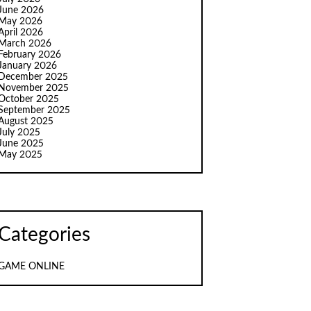
June 2026
May 2026
April 2026
March 2026
February 2026
January 2026
December 2025
November 2025
October 2025
September 2025
August 2025
July 2025
June 2025
May 2025
Categories
GAME ONLINE