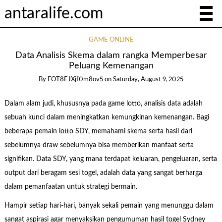
antaralife.com
GAME ONLINE
Data Analisis Skema dalam rangka Memperbesar
Peluang Kemenangan
By
FOT8EJXjf0m8ov5
on
Saturday, August 9, 2025
Dalam alam judi, khususnya pada game lotto, analisis data adalah
sebuah kunci dalam meningkatkan kemungkinan kemenangan. Bagi
beberapa pemain lotto SDY, memahami skema serta hasil dari
sebelumnya draw sebelumnya bisa memberikan manfaat serta
signifikan. Data SDY, yang mana terdapat keluaran, pengeluaran, serta
output dari beragam sesi togel, adalah data yang sangat berharga
dalam pemanfaatan untuk strategi bermain.
Hampir setiap hari-hari, banyak sekali pemain yang menunggu dalam
sangat aspirasi agar menyaksikan pengumuman hasil togel Sydney