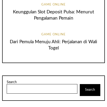
GAME ONLINE
Keunggulan Slot Deposit Pulsa: Menurut
Pengalaman Pemain
GAME ONLINE
Dari Pemula Menuju Ahli: Perjalanan di Wali
Togel
Search
Search