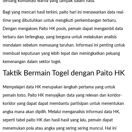
tentang kombinasi warna yang tampak dalam hasil.
Bagi yang mencari hasil terkini, paito hari ini menawarkan data real-
time yang dibutuhkan untuk mengikuti perkembangan terbaru.
Dengan mengakses Paito HK pools, pemain dapat mengambil data
terbaru dan terlengkap, yang berguna untuk melakukan analisis
mendalam sebelum memasang taruhan. Informasi ini penting untuk
membuat keputusan yang lebih tepat dan meningkatkan peluang
kemenangan dalam sektor togel.
Taktik Bermain Togel dengan Paito HK
Mempelajari data HK merupakan langkah pertama yang untuk
pemain lotto. Paito HK menyajikan data yang relevan dan koridor-
koridor yang dapat dapat membantu partisipan untuk menentukan
angka mana akan dipilih. Melalui menganalisis informasi data HK,
seperti tabel paito HK dan hasil-hasil yang lalu, pemain dapat
menemukan pola atau angka yang sering sering muncul. Hal ini