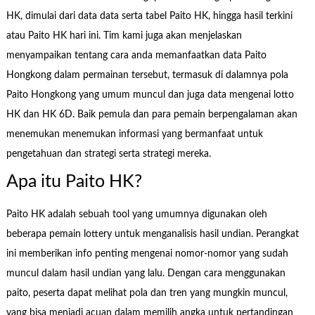
HK, dimulai dari data data serta tabel Paito HK, hingga hasil terkini
atau Paito HK hari ini. Tim kami juga akan menjelaskan
menyampaikan tentang cara anda memanfaatkan data Paito
Hongkong dalam permainan tersebut, termasuk di dalamnya pola
Paito Hongkong yang umum muncul dan juga data mengenai lotto
HK dan HK 6D. Baik pemula dan para pemain berpengalaman akan
menemukan menemukan informasi yang bermanfaat untuk
pengetahuan dan strategi serta strategi mereka.
Apa itu Paito HK?
Paito HK adalah sebuah tool yang umumnya digunakan oleh
beberapa pemain lottery untuk menganalisis hasil undian. Perangkat
ini memberikan info penting mengenai nomor-nomor yang sudah
muncul dalam hasil undian yang lalu. Dengan cara menggunakan
paito, peserta dapat melihat pola dan tren yang mungkin muncul,
yang bisa menjadi acuan dalam memilih angka untuk pertandingan