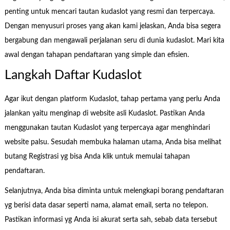
penting untuk mencari tautan kudaslot yang resmi dan terpercaya.
Dengan menyusuri proses yang akan kami jelaskan, Anda bisa segera
bergabung dan mengawali perjalanan seru di dunia kudaslot. Mari kita
awal dengan tahapan pendaftaran yang simple dan efisien.
Langkah Daftar Kudaslot
Agar ikut dengan platform Kudaslot, tahap pertama yang perlu Anda
jalankan yaitu menginap di website asli Kudaslot. Pastikan Anda
menggunakan tautan Kudaslot yang terpercaya agar menghindari
website palsu. Sesudah membuka halaman utama, Anda bisa melihat
butang Registrasi yg bisa Anda klik untuk memulai tahapan
pendaftaran.
Selanjutnya, Anda bisa diminta untuk melengkapi borang pendaftaran
yg berisi data dasar seperti nama, alamat email, serta no telepon.
Pastikan informasi yg Anda isi akurat serta sah, sebab data tersebut