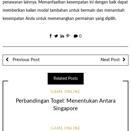
penawaran lainnya. Memanfaatkan kesempatan ini dengan baik dapat
memberikan kalian modal tambahan untuk bermain dan menambah
kesempatan Anda untuk memenangkan permainan yang dipilih.
0
Previous Post
Next Post
Related Posts
GAME ONLINE
Perbandingan Togel: Menentukan Antara
Singapore
GAME ONLINE