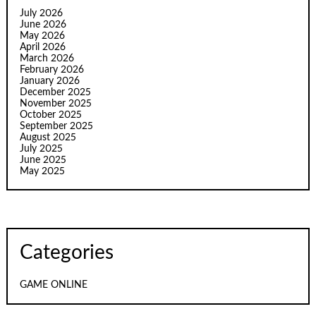
July 2026
June 2026
May 2026
April 2026
March 2026
February 2026
January 2026
December 2025
November 2025
October 2025
September 2025
August 2025
July 2025
June 2025
May 2025
Categories
GAME ONLINE