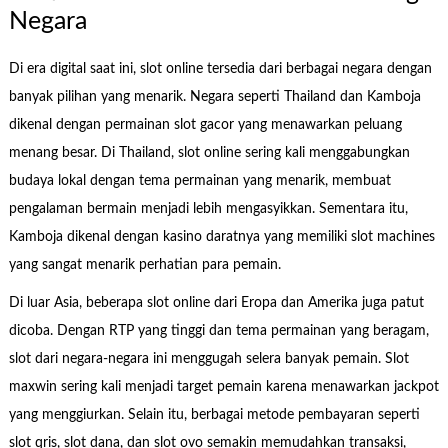
Negara
Di era digital saat ini, slot online tersedia dari berbagai negara dengan
banyak pilihan yang menarik. Negara seperti Thailand dan Kamboja
dikenal dengan permainan slot gacor yang menawarkan peluang
menang besar. Di Thailand, slot online sering kali menggabungkan
budaya lokal dengan tema permainan yang menarik, membuat
pengalaman bermain menjadi lebih mengasyikkan. Sementara itu,
Kamboja dikenal dengan kasino daratnya yang memiliki slot machines
yang sangat menarik perhatian para pemain.
Di luar Asia, beberapa slot online dari Eropa dan Amerika juga patut
dicoba. Dengan RTP yang tinggi dan tema permainan yang beragam,
slot dari negara-negara ini menggugah selera banyak pemain. Slot
maxwin sering kali menjadi target pemain karena menawarkan jackpot
yang menggiurkan. Selain itu, berbagai metode pembayaran seperti
slot qris, slot dana, dan slot ovo semakin memudahkan transaksi,