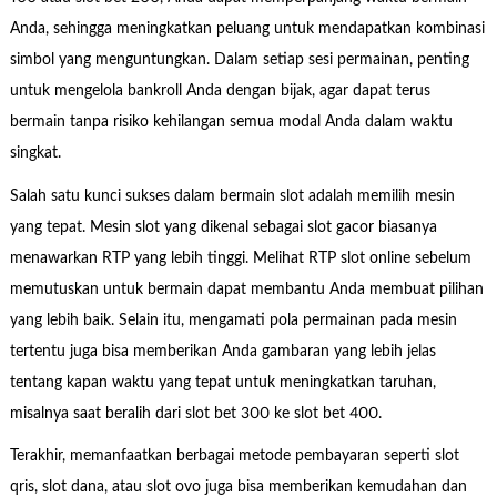
Anda, sehingga meningkatkan peluang untuk mendapatkan kombinasi
simbol yang menguntungkan. Dalam setiap sesi permainan, penting
untuk mengelola bankroll Anda dengan bijak, agar dapat terus
bermain tanpa risiko kehilangan semua modal Anda dalam waktu
singkat.
Salah satu kunci sukses dalam bermain slot adalah memilih mesin
yang tepat. Mesin slot yang dikenal sebagai slot gacor biasanya
menawarkan RTP yang lebih tinggi. Melihat RTP slot online sebelum
memutuskan untuk bermain dapat membantu Anda membuat pilihan
yang lebih baik. Selain itu, mengamati pola permainan pada mesin
tertentu juga bisa memberikan Anda gambaran yang lebih jelas
tentang kapan waktu yang tepat untuk meningkatkan taruhan,
misalnya saat beralih dari slot bet 300 ke slot bet 400.
Terakhir, memanfaatkan berbagai metode pembayaran seperti slot
qris, slot dana, atau slot ovo juga bisa memberikan kemudahan dan