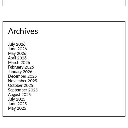
Archives
July 2026
June 2026
May 2026
April 2026
March 2026
February 2026
January 2026
December 2025
November 2025
October 2025
September 2025
August 2025
July 2025
June 2025
May 2025