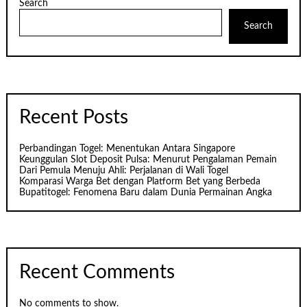
Search
Search
Recent Posts
Perbandingan Togel: Menentukan Antara Singapore
Keunggulan Slot Deposit Pulsa: Menurut Pengalaman Pemain
Dari Pemula Menuju Ahli: Perjalanan di Wali Togel
Komparasi Warga Bet dengan Platform Bet yang Berbeda
Bupatitogel: Fenomena Baru dalam Dunia Permainan Angka
Recent Comments
No comments to show.