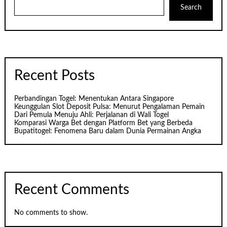
Search
Recent Posts
Perbandingan Togel: Menentukan Antara Singapore
Keunggulan Slot Deposit Pulsa: Menurut Pengalaman Pemain
Dari Pemula Menuju Ahli: Perjalanan di Wali Togel
Komparasi Warga Bet dengan Platform Bet yang Berbeda
Bupatitogel: Fenomena Baru dalam Dunia Permainan Angka
Recent Comments
No comments to show.