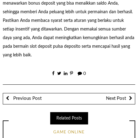
menawarkan bonus deposit yang bisa menaikkan saldo Anda,
sehingga memberi Anda peluang lebih untuk permainan dan berhasil.
Pastikan Anda membaca syarat serta aturan yang berlaku untuk
setiap insentif yang ditawarkan. Dengan memakai semua sumber
daya yang ada, Anda dapat meningkatkan kemungkinan berhasil anda
pada bermain slot deposit pulsa deposito serta mencapai hasil yang
yang lebih baik.
0
Previous Post
Next Post
Related Posts
GAME ONLINE