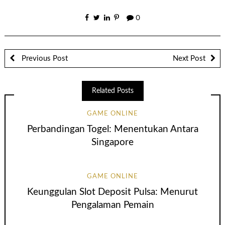
0
Previous Post
Next Post
Related Posts
GAME ONLINE
Perbandingan Togel: Menentukan Antara
Singapore
GAME ONLINE
Keunggulan Slot Deposit Pulsa: Menurut
Pengalaman Pemain