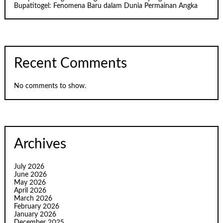
Bupatitogel: Fenomena Baru dalam Dunia Permainan Angka
Recent Comments
No comments to show.
Archives
July 2026
June 2026
May 2026
April 2026
March 2026
February 2026
January 2026
December 2025