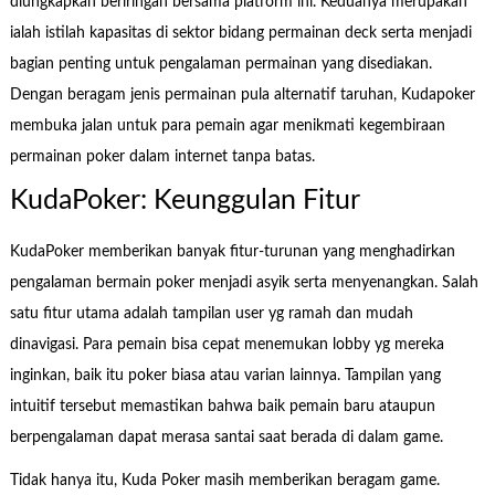
diungkapkan beriringan bersama platform ini. Keduanya merupakan
ialah istilah kapasitas di sektor bidang permainan deck serta menjadi
bagian penting untuk pengalaman permainan yang disediakan.
Dengan beragam jenis permainan pula alternatif taruhan, Kudapoker
membuka jalan untuk para pemain agar menikmati kegembiraan
permainan poker dalam internet tanpa batas.
KudaPoker: Keunggulan Fitur
KudaPoker memberikan banyak fitur-turunan yang menghadirkan
pengalaman bermain poker menjadi asyik serta menyenangkan. Salah
satu fitur utama adalah tampilan user yg ramah dan mudah
dinavigasi. Para pemain bisa cepat menemukan lobby yg mereka
inginkan, baik itu poker biasa atau varian lainnya. Tampilan yang
intuitif tersebut memastikan bahwa baik pemain baru ataupun
berpengalaman dapat merasa santai saat berada di dalam game.
Tidak hanya itu, Kuda Poker masih memberikan beragam game.