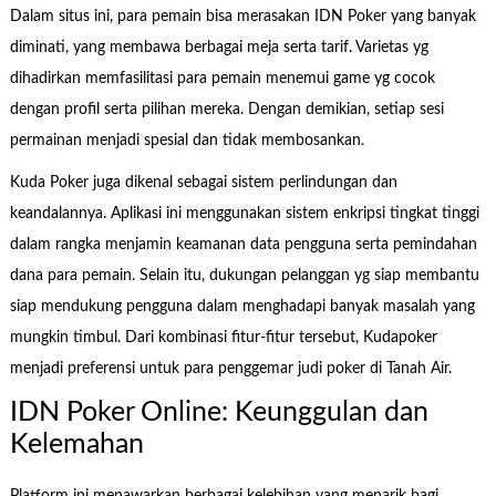
Dalam situs ini, para pemain bisa merasakan IDN Poker yang banyak
diminati, yang membawa berbagai meja serta tarif. Varietas yg
dihadirkan memfasilitasi para pemain menemui game yg cocok
dengan profil serta pilihan mereka. Dengan demikian, setiap sesi
permainan menjadi spesial dan tidak membosankan.
Kuda Poker juga dikenal sebagai sistem perlindungan dan
keandalannya. Aplikasi ini menggunakan sistem enkripsi tingkat tinggi
dalam rangka menjamin keamanan data pengguna serta pemindahan
dana para pemain. Selain itu, dukungan pelanggan yg siap membantu
siap mendukung pengguna dalam menghadapi banyak masalah yang
mungkin timbul. Dari kombinasi fitur-fitur tersebut, Kudapoker
menjadi preferensi untuk para penggemar judi poker di Tanah Air.
IDN Poker Online: Keunggulan dan
Kelemahan
Platform ini menawarkan berbagai kelebihan yang menarik bagi