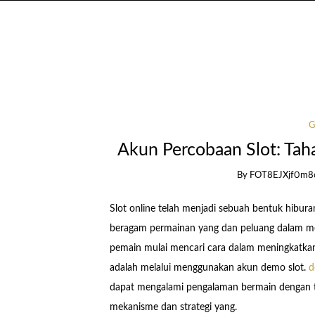
G
Akun Percobaan Slot: Ta
By
FOT8EJXjf0m8
Slot online telah menjadi sebuah bentuk hibura
beragam permainan yang dan peluang dalam mer
pemain mulai mencari cara dalam meningkatkan
adalah melalui menggunakan akun demo slot.
d
dapat mengalami pengalaman bermain dengan ta
mekanisme dan strategi yang.