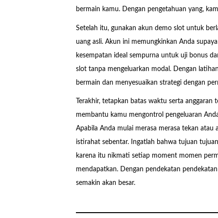
bermain kamu. Dengan pengetahuan yang, kamu 
Setelah itu, gunakan akun demo slot untuk ber
uang asli. Akun ini memungkinkan Anda supaya m
kesempatan ideal sempurna untuk uji bonus da
slot tanpa mengeluarkan modal. Dengan latiha
bermain dan menyesuaikan strategi dengan perm
Terakhir, tetapkan batas waktu serta anggaran t
membantu kamu mengontrol pengeluaran Anda s
Apabila Anda mulai merasa merasa tekan atau a
istirahat sebentar. Ingatlah bahwa tujuan tuju
karena itu nikmati setiap moment momen perm
mendapatkan. Dengan pendekatan pendekatan se
semakin akan besar.