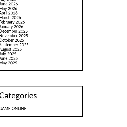
June 2026
May 2026
April 2026
March 2026
February 2026
January 2026
December 2025
November 2025
October 2025
September 2025
August 2025
July 2025
June 2025
May 2025
Categories
GAME ONLINE