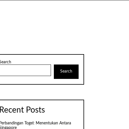
Search
Search
Recent Posts
Perbandingan Togel: Menentukan Antara
Singapore