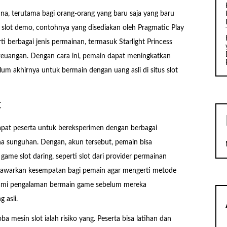
a, terutama bagi orang-orang yang baru saja yang baru
in slot demo, contohnya yang disediakan oleh Pragmatic Play
i berbagai jenis permainan, termasuk Starlight Princess
euangan. Dengan cara ini, pemain dapat meningkatkan
um akhirnya untuk bermain dengan uang asli di situs slot
t
apat peserta untuk bereksperimen dengan berbagai
a sunguhan. Dengan, akun tersebut, pemain bisa
game slot daring, seperti slot dari provider permainan
menawarkan kesempatan bagi pemain agar mengerti metode
alami pengalaman bermain game sebelum mereka
 asli.
ba mesin slot ialah risiko yang. Peserta bisa latihan dan