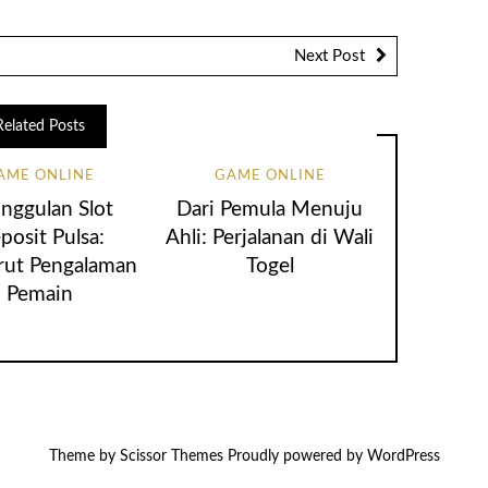
Next Post
Related Posts
AME ONLINE
GAME ONLINE
nggulan Slot
Dari Pemula Menuju
posit Pulsa:
Ahli: Perjalanan di Wali
ut Pengalaman
Togel
Pemain
Theme by
Scissor Themes
Proudly powered by
WordPress