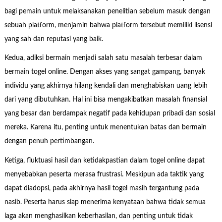
bagi pemain untuk melaksanakan penelitian sebelum masuk dengan
sebuah platform, menjamin bahwa platform tersebut memiliki lisensi
yang sah dan reputasi yang baik.
Kedua, adiksi bermain menjadi salah satu masalah terbesar dalam
bermain togel online. Dengan akses yang sangat gampang, banyak
individu yang akhirnya hilang kendali dan menghabiskan uang lebih
dari yang dibutuhkan. Hal ini bisa mengakibatkan masalah finansial
yang besar dan berdampak negatif pada kehidupan pribadi dan sosial
mereka. Karena itu, penting untuk menentukan batas dan bermain
dengan penuh pertimbangan.
Ketiga, fluktuasi hasil dan ketidakpastian dalam togel online dapat
menyebabkan peserta merasa frustrasi. Meskipun ada taktik yang
dapat diadopsi, pada akhirnya hasil togel masih tergantung pada
nasib. Peserta harus siap menerima kenyataan bahwa tidak semua
laga akan menghasilkan keberhasilan, dan penting untuk tidak