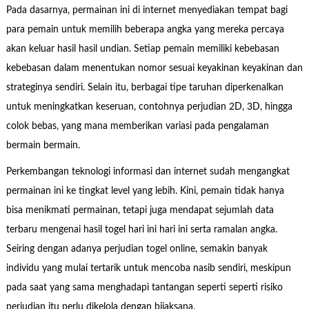
Pada dasarnya, permainan ini di internet menyediakan tempat bagi
para pemain untuk memilih beberapa angka yang mereka percaya
akan keluar hasil hasil undian. Setiap pemain memiliki kebebasan
kebebasan dalam menentukan nomor sesuai keyakinan keyakinan dan
strateginya sendiri. Selain itu, berbagai tipe taruhan diperkenalkan
untuk meningkatkan keseruan, contohnya perjudian 2D, 3D, hingga
colok bebas, yang mana memberikan variasi pada pengalaman
bermain bermain.
Perkembangan teknologi informasi dan internet sudah mengangkat
permainan ini ke tingkat level yang lebih. Kini, pemain tidak hanya
bisa menikmati permainan, tetapi juga mendapat sejumlah data
terbaru mengenai hasil togel hari ini hari ini serta ramalan angka.
Seiring dengan adanya perjudian togel online, semakin banyak
individu yang mulai tertarik untuk mencoba nasib sendiri, meskipun
pada saat yang sama menghadapi tantangan seperti seperti risiko
perjudian itu perlu dikelola dengan bijaksana.