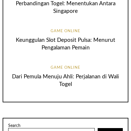
Perbandingan Togel: Menentukan Antara
Singapore
GAME ONLINE
Keunggulan Slot Deposit Pulsa: Menurut
Pengalaman Pemain
GAME ONLINE
Dari Pemula Menuju Ahli: Perjalanan di Wali
Togel
Search