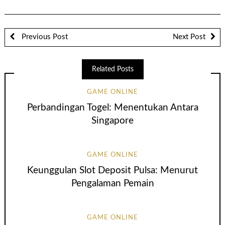
Previous Post
Next Post
Related Posts
GAME ONLINE
Perbandingan Togel: Menentukan Antara
Singapore
GAME ONLINE
Keunggulan Slot Deposit Pulsa: Menurut
Pengalaman Pemain
GAME ONLINE