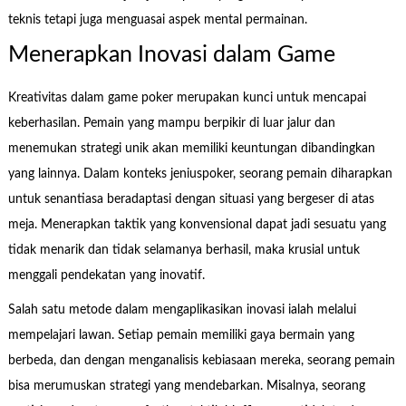
teknis tetapi juga menguasai aspek mental permainan.
Menerapkan Inovasi dalam Game
Kreativitas dalam game poker merupakan kunci untuk mencapai
keberhasilan. Pemain yang mampu berpikir di luar jalur dan
menemukan strategi unik akan memiliki keuntungan dibandingkan
yang lainnya. Dalam konteks jeniuspoker, seorang pemain diharapkan
untuk senantiasa beradaptasi dengan situasi yang bergeser di atas
meja. Menerapkan taktik yang konvensional dapat jadi sesuatu yang
tidak menarik dan tidak selamanya berhasil, maka krusial untuk
menggali pendekatan yang inovatif.
Salah satu metode dalam mengaplikasikan inovasi ialah melalui
mempelajari lawan. Setiap pemain memiliki gaya bermain yang
berbeda, dan dengan menganalisis kebiasaan mereka, seorang pemain
bisa merumuskan strategi yang mendebarkan. Misalnya, seorang