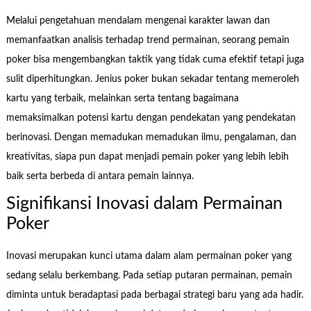
Melalui pengetahuan mendalam mengenai karakter lawan dan
memanfaatkan analisis terhadap trend permainan, seorang pemain
poker bisa mengembangkan taktik yang tidak cuma efektif tetapi juga
sulit diperhitungkan. Jenius poker bukan sekadar tentang memeroleh
kartu yang terbaik, melainkan serta tentang bagaimana
memaksimalkan potensi kartu dengan pendekatan yang pendekatan
berinovasi. Dengan memadukan memadukan ilmu, pengalaman, dan
kreativitas, siapa pun dapat menjadi pemain poker yang lebih lebih
baik serta berbeda di antara pemain lainnya.
Signifikansi Inovasi dalam Permainan
Poker
Inovasi merupakan kunci utama dalam alam permainan poker yang
sedang selalu berkembang. Pada setiap putaran permainan, pemain
diminta untuk beradaptasi pada berbagai strategi baru yang ada hadir.