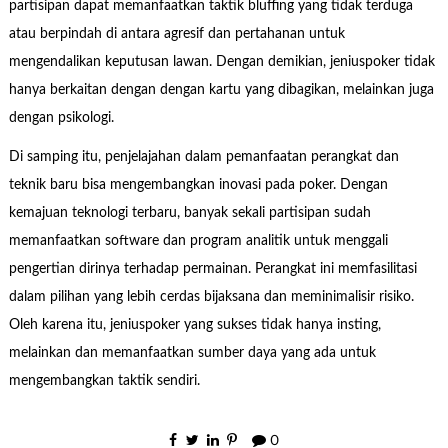
partisipan dapat memanfaatkan taktik bluffing yang tidak terduga
atau berpindah di antara agresif dan pertahanan untuk
mengendalikan keputusan lawan. Dengan demikian, jeniuspoker tidak
hanya berkaitan dengan dengan kartu yang dibagikan, melainkan juga
dengan psikologi.
Di samping itu, penjelajahan dalam pemanfaatan perangkat dan
teknik baru bisa mengembangkan inovasi pada poker. Dengan
kemajuan teknologi terbaru, banyak sekali partisipan sudah
memanfaatkan software dan program analitik untuk menggali
pengertian dirinya terhadap permainan. Perangkat ini memfasilitasi
dalam pilihan yang lebih cerdas bijaksana dan meminimalisir risiko.
Oleh karena itu, jeniuspoker yang sukses tidak hanya insting,
melainkan dan memanfaatkan sumber daya yang ada untuk
mengembangkan taktik sendiri.
0