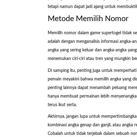
tetapi namun dapat jadi ajang untuk membuktikan 
Metode Memilih Nomor
Memilih nomor dalam game supertogel tidak ses
adalah dengan menganalisis informasi angka-a
angka yang sering keluar dan angka-angka yang 
menemukan ciri-ciri atau tren yang mungkin be
Di samping itu, penting juga untuk memperhati
pemain meyakini bahwa memilih angka yang didas
penting lainnya dapat menambah peluang mere
hanya membuat permainan lebih menyenangkan,
terus ikut serta.
Akhirnya, jangan lupa untuk mempertimbangka
kombinasi angka genap dan ganjil, atau angka r
Cobalah untuk tidak terjebak dalam sebuah nomo