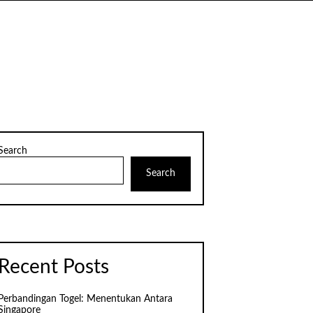
Search
Search
Recent Posts
Perbandingan Togel: Menentukan Antara
Singapore