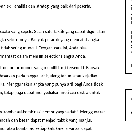
skill analitis dan strategi yang baik dari peserta.
uatu yang sepele. Salah satu taktik yang dapat digunakan
ngka sebelumnya. Banyak petaruh yang mencatat angka-
tidak sering muncul. Dengan cara ini, Anda bisa
rmanfaat dalam memilih selections angka Anda.
kan nomor-nomor yang memiliki arti tersendiri. Banyak
arkan pada tanggal lahir, ulang tahun, atau kejadian
ka. Menggunakan angka yang punya arti bagi Anda tidak
 tetapi juga dapat menyediakan motivasi ekstra untuk
n kombinasi-kombinasi nomor yang variatif. Menggunakan
endah dan besar, dapat menjadi taktik yang manjur.
r atau kombinasi setiap kali, karena variasi dapat