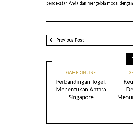
pendekatan Anda dan mengelola modal dengan l
Previous Post
GAME ONLINE
G
Perbandingan Togel:
Keu
Menentukan Antara
De
Singapore
Menur