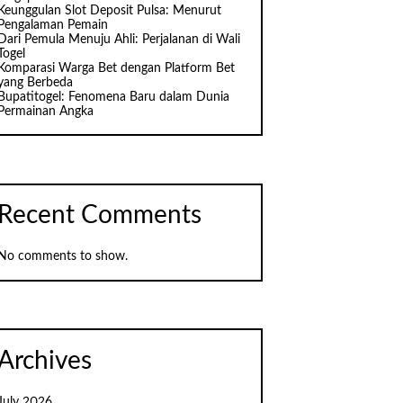
Keunggulan Slot Deposit Pulsa: Menurut
Pengalaman Pemain
Dari Pemula Menuju Ahli: Perjalanan di Wali
Togel
Komparasi Warga Bet dengan Platform Bet
yang Berbeda
Bupatitogel: Fenomena Baru dalam Dunia
Permainan Angka
Recent Comments
No comments to show.
Archives
July 2026