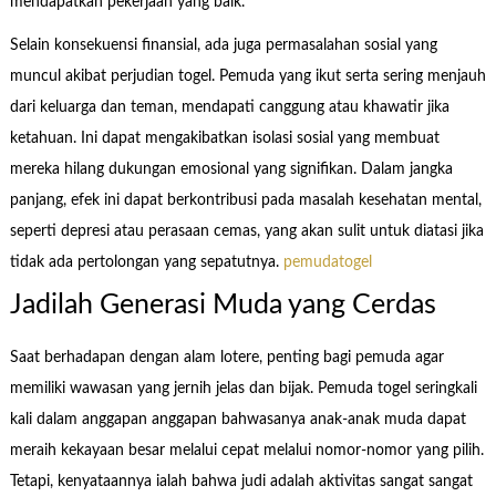
mendapatkan pekerjaan yang baik.
Selain konsekuensi finansial, ada juga permasalahan sosial yang
muncul akibat perjudian togel. Pemuda yang ikut serta sering menjauh
dari keluarga dan teman, mendapati canggung atau khawatir jika
ketahuan. Ini dapat mengakibatkan isolasi sosial yang membuat
mereka hilang dukungan emosional yang signifikan. Dalam jangka
panjang, efek ini dapat berkontribusi pada masalah kesehatan mental,
seperti depresi atau perasaan cemas, yang akan sulit untuk diatasi jika
tidak ada pertolongan yang sepatutnya.
pemudatogel
Jadilah Generasi Muda yang Cerdas
Saat berhadapan dengan alam lotere, penting bagi pemuda agar
memiliki wawasan yang jernih jelas dan bijak. Pemuda togel seringkali
kali dalam anggapan anggapan bahwasanya anak-anak muda dapat
meraih kekayaan besar melalui cepat melalui nomor-nomor yang pilih.
Tetapi, kenyataannya ialah bahwa judi adalah aktivitas sangat sangat