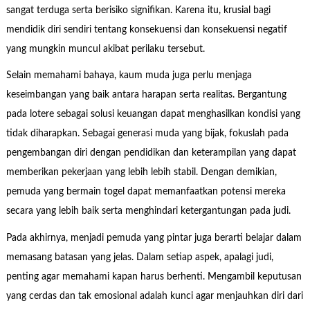
sangat terduga serta berisiko signifikan. Karena itu, krusial bagi
mendidik diri sendiri tentang konsekuensi dan konsekuensi negatif
yang mungkin muncul akibat perilaku tersebut.
Selain memahami bahaya, kaum muda juga perlu menjaga
keseimbangan yang baik antara harapan serta realitas. Bergantung
pada lotere sebagai solusi keuangan dapat menghasilkan kondisi yang
tidak diharapkan. Sebagai generasi muda yang bijak, fokuslah pada
pengembangan diri dengan pendidikan dan keterampilan yang dapat
memberikan pekerjaan yang lebih lebih stabil. Dengan demikian,
pemuda yang bermain togel dapat memanfaatkan potensi mereka
secara yang lebih baik serta menghindari ketergantungan pada judi.
Pada akhirnya, menjadi pemuda yang pintar juga berarti belajar dalam
memasang batasan yang jelas. Dalam setiap aspek, apalagi judi,
penting agar memahami kapan harus berhenti. Mengambil keputusan
yang cerdas dan tak emosional adalah kunci agar menjauhkan diri dari