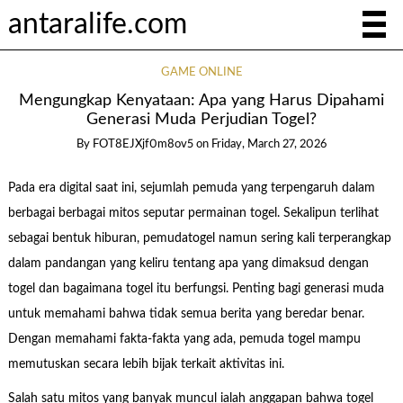
antaralife.com
GAME ONLINE
Mengungkap Kenyataan: Apa yang Harus Dipahami
Generasi Muda Perjudian Togel?
By
FOT8EJXjf0m8ov5
on
Friday, March 27, 2026
Pada era digital saat ini, sejumlah pemuda yang terpengaruh dalam
berbagai berbagai mitos seputar permainan togel. Sekalipun terlihat
sebagai bentuk hiburan, pemudatogel namun sering kali terperangkap
dalam pandangan yang keliru tentang apa yang dimaksud dengan
togel dan bagaimana togel itu berfungsi. Penting bagi generasi muda
untuk memahami bahwa tidak semua berita yang beredar benar.
Dengan memahami fakta-fakta yang ada, pemuda togel mampu
memutuskan secara lebih bijak terkait aktivitas ini.
Salah satu mitos yang banyak muncul ialah anggapan bahwa togel