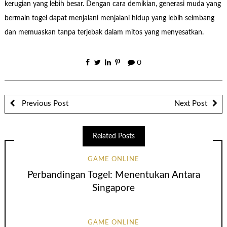
kerugian yang lebih besar. Dengan cara demikian, generasi muda yang
bermain togel dapat menjalani menjalani hidup yang lebih seimbang
dan memuaskan tanpa terjebak dalam mitos yang menyesatkan.
0
Previous Post
Next Post
Related Posts
GAME ONLINE
Perbandingan Togel: Menentukan Antara
Singapore
GAME ONLINE