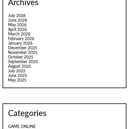
Archives
July 2026
June 2026
May 2026
April 2026
March 2026
February 2026
January 2026
December 2025
November 2025
October 2025
September 2025
August 2025
July 2025
June 2025
May 2025
Categories
GAME ONLINE