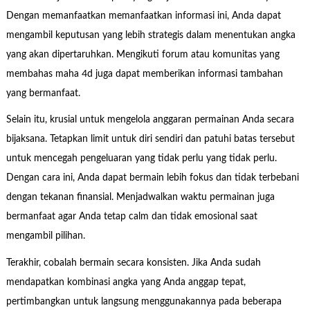
Dengan memanfaatkan memanfaatkan informasi ini, Anda dapat
mengambil keputusan yang lebih strategis dalam menentukan angka
yang akan dipertaruhkan. Mengikuti forum atau komunitas yang
membahas maha 4d juga dapat memberikan informasi tambahan
yang bermanfaat.
Selain itu, krusial untuk mengelola anggaran permainan Anda secara
bijaksana. Tetapkan limit untuk diri sendiri dan patuhi batas tersebut
untuk mencegah pengeluaran yang tidak perlu yang tidak perlu.
Dengan cara ini, Anda dapat bermain lebih fokus dan tidak terbebani
dengan tekanan finansial. Menjadwalkan waktu permainan juga
bermanfaat agar Anda tetap calm dan tidak emosional saat
mengambil pilihan.
Terakhir, cobalah bermain secara konsisten. Jika Anda sudah
mendapatkan kombinasi angka yang Anda anggap tepat,
pertimbangkan untuk langsung menggunakannya pada beberapa