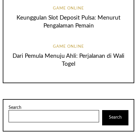
GAME ONLINE
Keunggulan Slot Deposit Pulsa: Menurut
Pengalaman Pemain
GAME ONLINE
Dari Pemula Menuju Ahli: Perjalanan di Wali
Togel
Search
Search