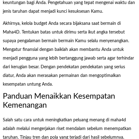
keuntungan bagi Anda. Pengetahuan yang tepat mengenai waktu dan
jenis taruhan dapat menjadi kunci kesuksesan Kamu.
Akhirnya, kelola budget Anda secara bijaksana saat bermain di
Maha4D. Tentukan batas untuk dirimu serta ikut angka tersebut
supaya pengalaman bermain bermain Kamu selalu menyenangkan.
Mengatur finansial dengan baiklah akan membantu Anda untuk
menjadi pengguna yang lebih bertanggung jawab serta agar terhindar
dari kerugian besar. Dengan pendekatan pendekatan yang serius
diatur, Anda akan merasakan permainan dan mengoptimalkan
kesempatan untung Anda.
Panduan Menaikkan Kesempatan
Kemenangan
Salah satu cara untuk meningkatkan peluang menang di maha4d
adalah melalui mengerjakan riset mendalam sebelum menempatkan
taruhan. Tinjau tren dan pola yang terjadi dari hasil sebelumnya.