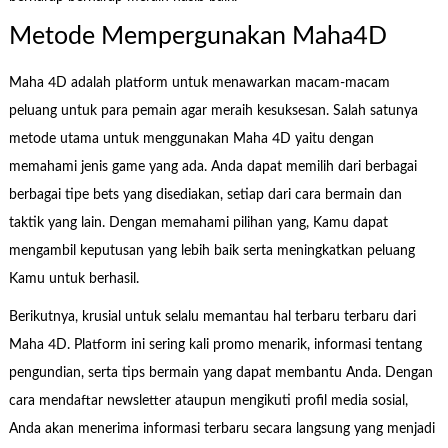
Metode Mempergunakan Maha4D
Maha 4D adalah platform untuk menawarkan macam-macam
peluang untuk para pemain agar meraih kesuksesan. Salah satunya
metode utama untuk menggunakan Maha 4D yaitu dengan
memahami jenis game yang ada. Anda dapat memilih dari berbagai
berbagai tipe bets yang disediakan, setiap dari cara bermain dan
taktik yang lain. Dengan memahami pilihan yang, Kamu dapat
mengambil keputusan yang lebih baik serta meningkatkan peluang
Kamu untuk berhasil.
Berikutnya, krusial untuk selalu memantau hal terbaru terbaru dari
Maha 4D. Platform ini sering kali promo menarik, informasi tentang
pengundian, serta tips bermain yang dapat membantu Anda. Dengan
cara mendaftar newsletter ataupun mengikuti profil media sosial,
Anda akan menerima informasi terbaru secara langsung yang menjadi