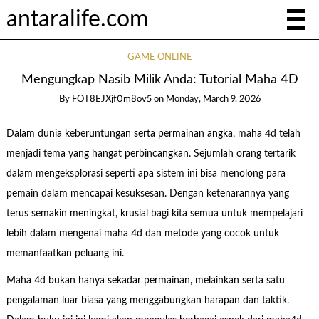
antaralife.com
GAME ONLINE
Mengungkap Nasib Milik Anda: Tutorial Maha 4D
By
FOT8EJXjf0m8ov5
on
Monday, March 9, 2026
Dalam dunia keberuntungan serta permainan angka, maha 4d telah
menjadi tema yang hangat perbincangkan. Sejumlah orang tertarik
dalam mengeksplorasi seperti apa sistem ini bisa menolong para
pemain dalam mencapai kesuksesan. Dengan ketenarannya yang
terus semakin meningkat, krusial bagi kita semua untuk mempelajari
lebih dalam mengenai maha 4d dan metode yang cocok untuk
memanfaatkan peluang ini.
Maha 4d bukan hanya sekadar permainan, melainkan serta satu
pengalaman luar biasa yang menggabungkan harapan dan taktik.