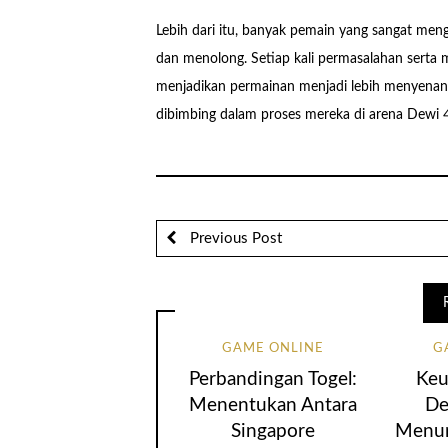
Lebih dari itu, banyak pemain yang sangat men
dan menolong. Setiap kali permasalahan serta 
menjadikan permainan menjadi lebih menyenan
dibimbing dalam proses mereka di arena Dewi 
Previous Post
GAME ONLINE
G
Perbandingan Togel:
Keu
Menentukan Antara
De
Singapore
Menur