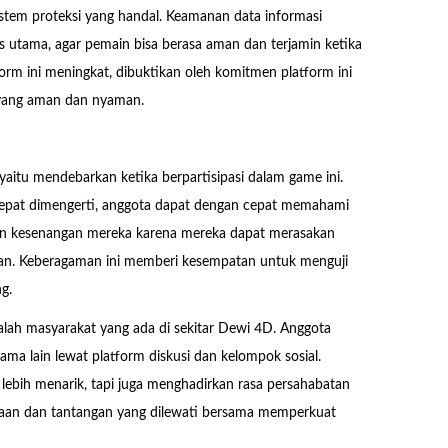
istem proteksi yang handal. Keamanan data informasi
as utama, agar pemain bisa berasa aman dan terjamin ketika
rm ini meningkat, dibuktikan oleh komitmen platform ini
yang aman dan nyaman.
aitu mendebarkan ketika berpartisipasi dalam game ini.
epat dimengerti, anggota dapat dengan cepat memahami
n kesenangan mereka karena mereka dapat merasakan
rkan. Keberagaman ini memberi kesempatan untuk menguji
g.
alah masyarakat yang ada di sekitar Dewi 4D. Anggota
sama lain lewat platform diskusi dan kelompok sosial.
ebih menarik, tapi juga menghadirkan rasa persahabatan
ayaan dan tantangan yang dilewati bersama memperkuat