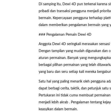
Di samping itu, Dewi 4D pun terkenal karena s
pribadi dan transaksi pengguna menjadi priorit
bermain. Kepercayaan pengguna terhadap platfo
dalam memberikan pengalaman bermain yang 
### Pengalaman Pemain Dewi 4D
Anggota Dewi 4D seringkali merasakan sensasi y
Dengan tampilan yang mudah digunakan dan c
aturan permainan. Banyak yang mengungkapka
berbagai pilihan permainan yang telah ditawa
yang baru dan seru setiap kali mereka bergabun
Satu hal yang paling menarik oleh pengguna ad
dapat berbagi cerita, taktik, dan petunjuk satu 
Pertukaran ini tidak cuma membuat permainan l
menjadi lebih akrab . Pengalaman tentang kej
keasyikan dalam bermain.