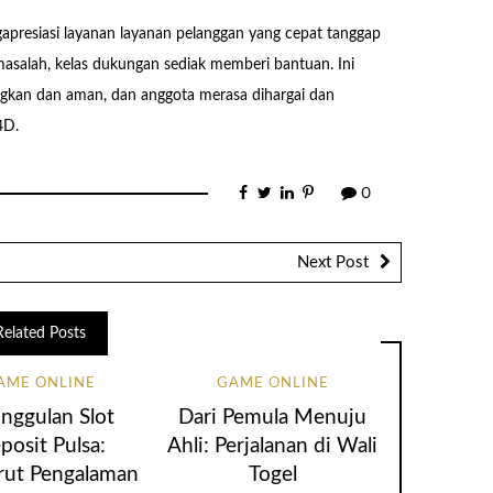
gapresiasi layanan layanan pelanggan yang cepat tanggap
masalah, kelas dukungan sediak memberi bantuan. Ini
gkan dan aman, dan anggota merasa dihargai dan
4D.
0
Next Post
Related Posts
AME ONLINE
GAME ONLINE
nggulan Slot
Dari Pemula Menuju
posit Pulsa:
Ahli: Perjalanan di Wali
ut Pengalaman
Togel