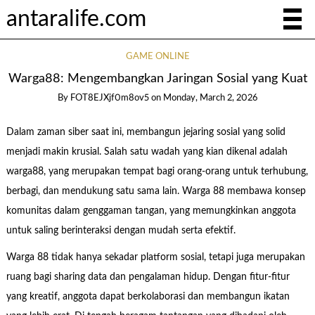
antaralife.com
GAME ONLINE
Warga88: Mengembangkan Jaringan Sosial yang Kuat
By
FOT8EJXjf0m8ov5
on
Monday, March 2, 2026
Dalam zaman siber saat ini, membangun jejaring sosial yang solid
menjadi makin krusial. Salah satu wadah yang kian dikenal adalah
warga88, yang merupakan tempat bagi orang-orang untuk terhubung,
berbagi, dan mendukung satu sama lain. Warga 88 membawa konsep
komunitas dalam genggaman tangan, yang memungkinkan anggota
untuk saling berinteraksi dengan mudah serta efektif.
Warga 88 tidak hanya sekadar platform sosial, tetapi juga merupakan
ruang bagi sharing data dan pengalaman hidup. Dengan fitur-fitur
yang kreatif, anggota dapat berkolaborasi dan membangun ikatan