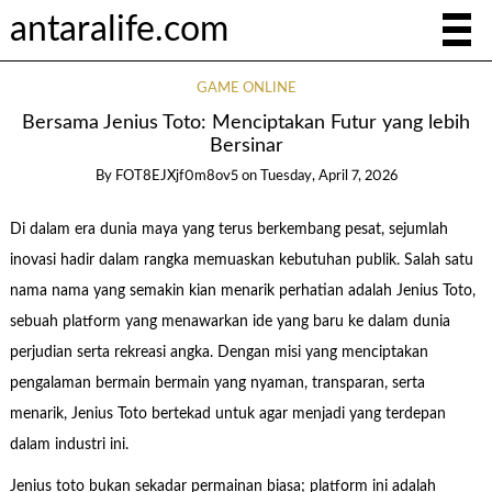
antaralife.com
GAME ONLINE
Bersama Jenius Toto: Menciptakan Futur yang lebih
Bersinar
By
FOT8EJXjf0m8ov5
on
Tuesday, April 7, 2026
Di dalam era dunia maya yang terus berkembang pesat, sejumlah
inovasi hadir dalam rangka memuaskan kebutuhan publik. Salah satu
nama nama yang semakin kian menarik perhatian adalah Jenius Toto,
sebuah platform yang menawarkan ide yang baru ke dalam dunia
perjudian serta rekreasi angka. Dengan misi yang menciptakan
pengalaman bermain bermain yang nyaman, transparan, serta
menarik, Jenius Toto bertekad untuk agar menjadi yang terdepan
dalam industri ini.
Jenius toto bukan sekadar permainan biasa; platform ini adalah