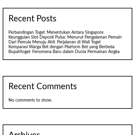
Recent Posts
Perbandingan Togel: Menentukan Antara Singapore
Keunggulan Slot Deposit Pulsa: Menurut Pengalaman Pemain
Dari Pemula Menuju Ahli: Perjalanan di Wali Togel
Komparasi Warga Bet dengan Platform Bet yang Berbeda
Bupatitogel: Fenomena Baru dalam Dunia Permainan Angka
Recent Comments
No comments to show.