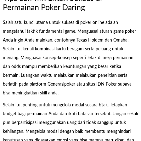
Permainan Poker Daring
Salah satu kunci utama untuk sukses di poker online adalah
mengetahui taktik fundamental game. Menguasai aturan game poker
Anda ingin Anda mainkan, contohnya Texas Holdem dan Omaha.
Selain itu, kenali kombinasi kartu beragam serta peluang untuk
menang. Menguasai konsep-konsep seperti letak di meja permainan
dan odds mampu memberikan keuntungan yang besar ketika
bermain. Luangkan waktu melakukan melakukan penelitian serta
berlatih pada platform Generasipoker atau situs IDN Poker supaya
bisa meningkatkan skill anda.
Selain itu, penting untuk mengelola modal secara bijak. Tetapkan
budget bagi permainan Anda dan ikuti batasan tersebut. Jangan sekali
pun berpartisipasi menggunakan uang dari tidak sanggup untuk
kehilangan. Mengelola modal dengan baik membantu menghindari
keputusan yang didasarkan emosi yang bisa mampu merugikan, dan