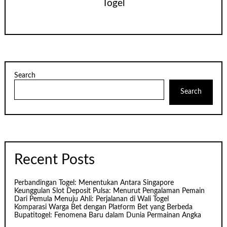
Togel
Search
Search
Recent Posts
Perbandingan Togel: Menentukan Antara Singapore
Keunggulan Slot Deposit Pulsa: Menurut Pengalaman Pemain
Dari Pemula Menuju Ahli: Perjalanan di Wali Togel
Komparasi Warga Bet dengan Platform Bet yang Berbeda
Bupatitogel: Fenomena Baru dalam Dunia Permainan Angka