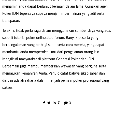
menjamin anda dapat berlanjut bermain dalam lama. Gunakan agen
Poker IDN tepercaya supaya menjamin permainan yang adil serta
transparan.
Terakhir, tidak perlu ragu dalam menggunakan sumber daya yang ada,
seperti tutorial poker online atau forum. Banyak peserta yang
berpengalaman yang berbagi saran serta cara mereka, yang dapat
membantu anda memperoleh ilmu dari pengalaman orang lain.
Mengikuti masyarakat di platform Generasi Poker dan IDN
Berpemain juga mampu memberikan wawasan yang berguna serta
memajukan kemahiran Anda. Perlu dicatat bahwa sikap sabar dan
disiplin adalah rahasia dalam menjadi pemain poker profesional yang
sukses.
0