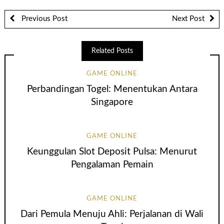
Previous Post
Next Post
Related Posts
GAME ONLINE
Perbandingan Togel: Menentukan Antara
Singapore
GAME ONLINE
Keunggulan Slot Deposit Pulsa: Menurut
Pengalaman Pemain
GAME ONLINE
Dari Pemula Menuju Ahli: Perjalanan di Wali