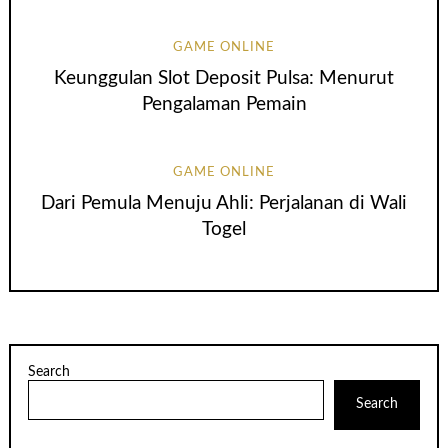
GAME ONLINE
Keunggulan Slot Deposit Pulsa: Menurut
Pengalaman Pemain
GAME ONLINE
Dari Pemula Menuju Ahli: Perjalanan di Wali
Togel
Search
Search