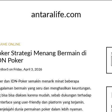
antaralife.com
AME ONLINE
ker Strategi Menang Bermain di
DN Poker
m8ov5
on
Friday, April 3, 2026
er dan IDN-Poker semakin menarik minat beberapa
pengalaman bermain yang seru dan menghasilkan keuntungan.
bisa bisa diakses karena mudah, sebab dukungan terhadap
nterface yang user-friendly dan platform yang terjamin,
jelajahi dunia permainan poker dalam lebih nyaman.