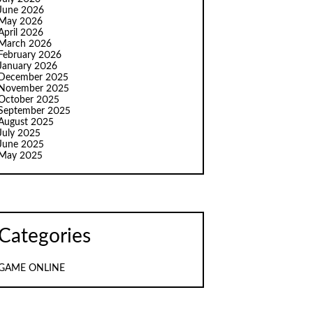
June 2026
May 2026
April 2026
March 2026
February 2026
January 2026
December 2025
November 2025
October 2025
September 2025
August 2025
July 2025
June 2025
May 2025
Categories
GAME ONLINE