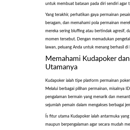
untuk membuat batasan pada diri sendiri agar t
Yang terakhir, perhatikan gaya permainan pesa
beragam, dan memahami pola permainan mere
mereka sering bluffing atau bertindak agresif,
momen tersebut. Dengan memadukan pengetahu
lawan, peluang Anda untuk menang berhasil di
Memahami Kudapoker dan F
Utamanya
Kudapoker ialah tipe platform permainan poker 
Melalui berbagai pilihan permainan, misalnya
pengalaman bermain yang menarik dan menanta
sejumlah pemain dalam mengakses berbagai jen
Ís fitur utama Kudapoker ialah antarmuka yan
maupun berpengalaman agar secara mudah menav