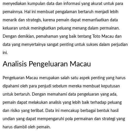
menyediakan kumpulan data dan informasi yang akurat untuk para
pemainnya. Hal ini membuat pengalaman bertaruh menjadi lebih
menarik dan strategis, karena pemain dapat memanfaatkan data
keluaran untuk meningkatkan peluang menang dalam permainan.
Dengan demikian, pemahaman yang baik tentang Toto Macau dan
data yang menyertainya sangat penting untuk sukses dalam perjudian
ini.
Analisis Pengeluaran Macau
Pengeluaran Macau merupakan salah satu aspek penting yang harus
dipahami oleh para penjudi sebelum mereka membuat keputusan
untuk bertaruh. Dengan memahami data pengeluaran yang ada,
pemain dapat melakukan analisis yang lebih baik terhadap peluang
dan risiko yang terlibat. Data ini mencakup berbagai bentuk hasil
undian yang dapat mempengaruhi pola permainan dan strategi yang
harus diambil oleh pemain.