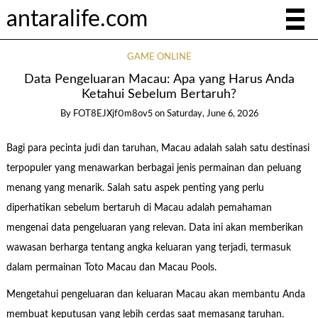
antaralife.com
GAME ONLINE
Data Pengeluaran Macau: Apa yang Harus Anda
Ketahui Sebelum Bertaruh?
By
FOT8EJXjf0m8ov5
on
Saturday, June 6, 2026
Bagi para pecinta judi dan taruhan, Macau adalah salah satu destinasi
terpopuler yang menawarkan berbagai jenis permainan dan peluang
menang yang menarik. Salah satu aspek penting yang perlu
diperhatikan sebelum bertaruh di Macau adalah pemahaman
mengenai data pengeluaran yang relevan. Data ini akan memberikan
wawasan berharga tentang angka keluaran yang terjadi, termasuk
dalam permainan Toto Macau dan Macau Pools.
Mengetahui pengeluaran dan keluaran Macau akan membantu Anda
membuat keputusan yang lebih cerdas saat memasang taruhan.