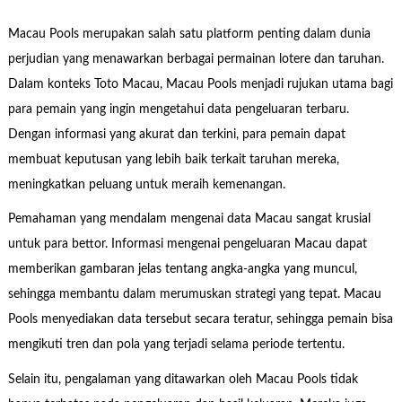
Macau Pools merupakan salah satu platform penting dalam dunia
perjudian yang menawarkan berbagai permainan lotere dan taruhan.
Dalam konteks Toto Macau, Macau Pools menjadi rujukan utama bagi
para pemain yang ingin mengetahui data pengeluaran terbaru.
Dengan informasi yang akurat dan terkini, para pemain dapat
membuat keputusan yang lebih baik terkait taruhan mereka,
meningkatkan peluang untuk meraih kemenangan.
Pemahaman yang mendalam mengenai data Macau sangat krusial
untuk para bettor. Informasi mengenai pengeluaran Macau dapat
memberikan gambaran jelas tentang angka-angka yang muncul,
sehingga membantu dalam merumuskan strategi yang tepat. Macau
Pools menyediakan data tersebut secara teratur, sehingga pemain bisa
mengikuti tren dan pola yang terjadi selama periode tertentu.
Selain itu, pengalaman yang ditawarkan oleh Macau Pools tidak