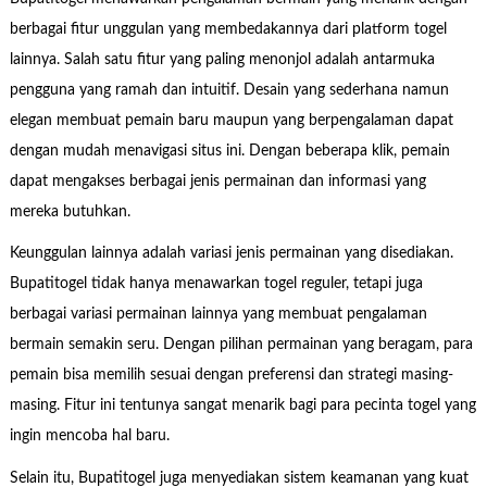
berbagai fitur unggulan yang membedakannya dari platform togel
lainnya. Salah satu fitur yang paling menonjol adalah antarmuka
pengguna yang ramah dan intuitif. Desain yang sederhana namun
elegan membuat pemain baru maupun yang berpengalaman dapat
dengan mudah menavigasi situs ini. Dengan beberapa klik, pemain
dapat mengakses berbagai jenis permainan dan informasi yang
mereka butuhkan.
Keunggulan lainnya adalah variasi jenis permainan yang disediakan.
Bupatitogel tidak hanya menawarkan togel reguler, tetapi juga
berbagai variasi permainan lainnya yang membuat pengalaman
bermain semakin seru. Dengan pilihan permainan yang beragam, para
pemain bisa memilih sesuai dengan preferensi dan strategi masing-
masing. Fitur ini tentunya sangat menarik bagi para pecinta togel yang
ingin mencoba hal baru.
Selain itu, Bupatitogel juga menyediakan sistem keamanan yang kuat