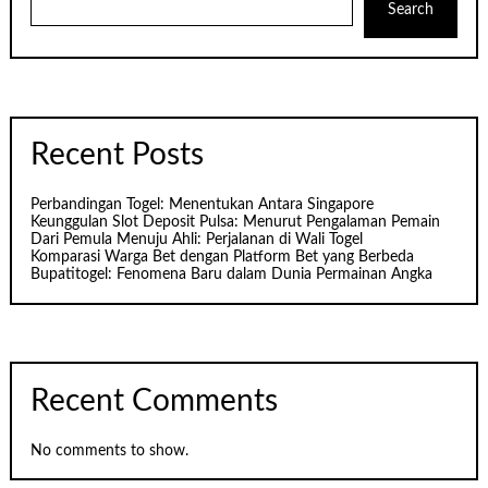
Search
Recent Posts
Perbandingan Togel: Menentukan Antara Singapore
Keunggulan Slot Deposit Pulsa: Menurut Pengalaman Pemain
Dari Pemula Menuju Ahli: Perjalanan di Wali Togel
Komparasi Warga Bet dengan Platform Bet yang Berbeda
Bupatitogel: Fenomena Baru dalam Dunia Permainan Angka
Recent Comments
No comments to show.