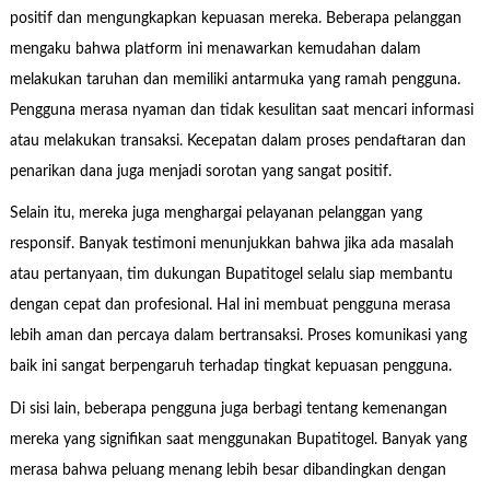
positif dan mengungkapkan kepuasan mereka. Beberapa pelanggan
mengaku bahwa platform ini menawarkan kemudahan dalam
melakukan taruhan dan memiliki antarmuka yang ramah pengguna.
Pengguna merasa nyaman dan tidak kesulitan saat mencari informasi
atau melakukan transaksi. Kecepatan dalam proses pendaftaran dan
penarikan dana juga menjadi sorotan yang sangat positif.
Selain itu, mereka juga menghargai pelayanan pelanggan yang
responsif. Banyak testimoni menunjukkan bahwa jika ada masalah
atau pertanyaan, tim dukungan Bupatitogel selalu siap membantu
dengan cepat dan profesional. Hal ini membuat pengguna merasa
lebih aman dan percaya dalam bertransaksi. Proses komunikasi yang
baik ini sangat berpengaruh terhadap tingkat kepuasan pengguna.
Di sisi lain, beberapa pengguna juga berbagi tentang kemenangan
mereka yang signifikan saat menggunakan Bupatitogel. Banyak yang
merasa bahwa peluang menang lebih besar dibandingkan dengan