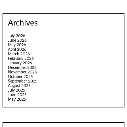
Archives
July 2026
June 2026
May 2026
April 2026
March 2026
February 2026
January 2026
December 2025
November 2025
October 2025
September 2025
August 2025
July 2025
June 2025
May 2025